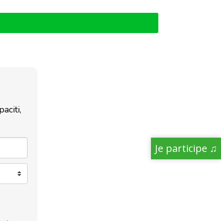
aciti,
Je participe ♫