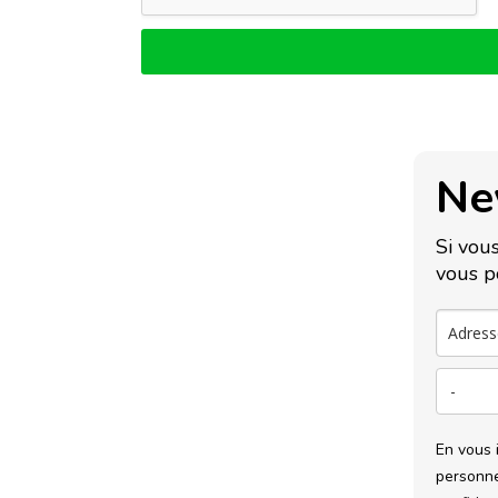
S
S
A
G
E
Ne
Si vous
vous p
En vous 
personne