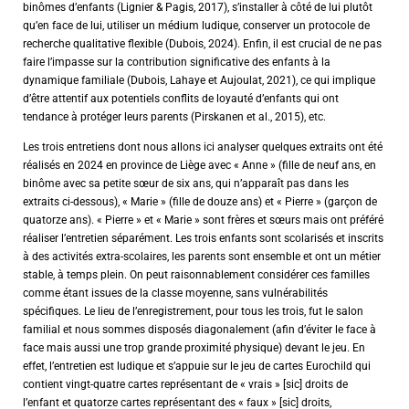
binômes d’enfants (Lignier & Pagis, 2017), s’installer à côté de lui plutôt
qu’en face de lui, utiliser un médium ludique, conserver un protocole de
recherche qualitative flexible (Dubois, 2024). Enfin, il est crucial de ne pas
faire l’impasse sur la contribution significative des enfants à la
dynamique familiale (Dubois, Lahaye et Aujoulat, 2021), ce qui implique
d’être attentif aux potentiels conflits de loyauté d’enfants qui ont
tendance à protéger leurs parents (Pirskanen et al., 2015), etc.
Les trois entretiens dont nous allons ici analyser quelques extraits ont été
réalisés en 2024 en province de Liège avec « Anne » (fille de neuf ans, en
binôme avec sa petite sœur de six ans, qui n’apparaît pas dans les
extraits ci-dessous), « Marie » (fille de douze ans) et « Pierre » (garçon de
quatorze ans). « Pierre » et « Marie » sont frères et sœurs mais ont préféré
réaliser l’entretien séparément. Les trois enfants sont scolarisés et inscrits
à des activités extra-scolaires, les parents sont ensemble et ont un métier
stable, à temps plein. On peut raisonnablement considérer ces familles
comme étant issues de la classe moyenne, sans vulnérabilités
spécifiques. Le lieu de l’enregistrement, pour tous les trois, fut le salon
familial et nous sommes disposés diagonalement (afin d’éviter le face à
face mais aussi une trop grande proximité physique) devant le jeu. En
effet, l’entretien est ludique et s’appuie sur le jeu de cartes Eurochild qui
contient vingt-quatre cartes représentant de « vrais » [sic] droits de
l’enfant et quatorze cartes représentant des « faux » [sic] droits,