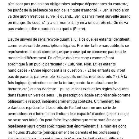
n’en sont pas moins non-obligatoires puisque dépendantes du contexte,
ou plutôt de la présence ou non de la figure d’autorité : « Ben, à l’école, on
va dire qu’on n’est pas surveillé quand… Ben, pas vraiment surveillé quand
on mange. Du coup, s’il y a un moment, il y en a un qui rote et… On ne va
pas vraiment dire « pardon » ou quoi » (Pierre).
L’autre univers de sens renvoie quant à lui à ce que les enfants identifient
comme relevant de prescriptions légales. Premier fait remarquable, ils se
représentent le droit comme quelque chose qui ne concerne pas tout le
monde indifféremment. En effet, le droit est conçu comme étant
spécifique à un public particulier : « Euh, non. Non. Et les enfants
handicapés » (Anne répondant à la question : « Et les enfants qui n’ont
pas de parents, par exemple. Est-ce qu’ils ont les mêmes droits ? »). À la
fois logique (protection contre la torture, contre la maltraitance, le
meurtre, etc.) et non-évidente – puisque sont exclues les règles évoquées
dans l’autre univers de sens –, la prescription légale est présentée comme
obligeant le respect, indépendamment du contexte. Ultimement, les
enfants se représentent les droits de l’enfant comme une série de
permissions et d’interdiction limitant leur capacité d’action (je peux ou je
ne peux pas faire). On peut faire l’hypothèse que cette manière de se
représenter leurs droits spécifiques doit énormément à la manière dont
les figures d’autorité (principalement les parents et les professeurs)
s’adressent à eux. Le syntagme « tu n’as pas le droit » étant utilisé de