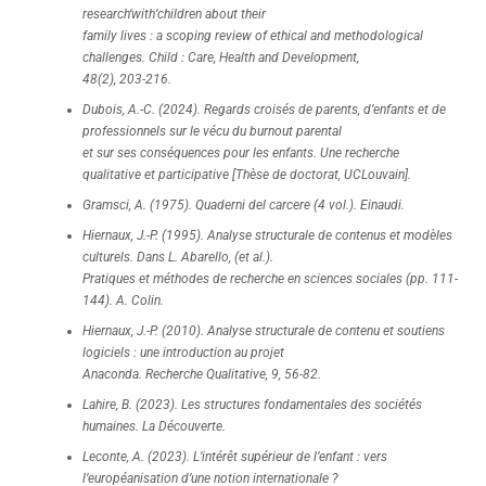
research‘with’children about their
family lives : a scoping review of ethical and methodological
challenges. Child : Care, Health and Development,
48(2), 203-216.
Dubois, A.-C. (2024). Regards croisés de parents, d’enfants et de
professionnels sur le vécu du burnout parental
et sur ses conséquences pour les enfants. Une recherche
qualitative et participative [Thèse de doctorat, UCLouvain].
Gramsci, A. (1975). Quaderni del carcere (4 vol.). Einaudi.
Hiernaux, J.-P. (1995). Analyse structurale de contenus et modèles
culturels. Dans L. Abarello, (et al.).
Pratiques et méthodes de recherche en sciences sociales (pp. 111-
144). A. Colin.
Hiernaux, J.-P. (2010). Analyse structurale de contenu et soutiens
logiciels : une introduction au projet
Anaconda. Recherche Qualitative, 9, 56-82.
Lahire, B. (2023). Les structures fondamentales des sociétés
humaines. La Découverte.
Leconte, A. (2023). L’intérêt supérieur de l’enfant : vers
l’européanisation d’une notion internationale ?