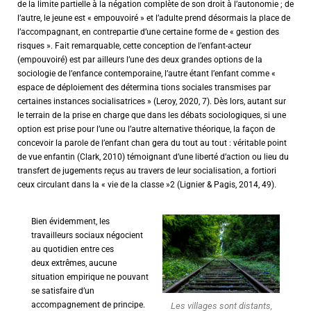
de la limite partielle à la négation complète de son droit à l’autonomie ; de
l’autre, le jeune est « empouvoiré » et l’adulte prend désormais la place de
l’accompagnant, en contrepartie d’une certaine forme de « gestion des
risques ». Fait remarquable, cette conception de l’enfant-acteur
(empouvoiré) est par ailleurs l’une des deux grandes options de la
sociologie de l’enfance contemporaine, l’autre étant l’enfant comme «
espace de déploiement des détermina tions sociales transmises par
certaines instances socialisatrices » (Leroy, 2020, 7). Dès lors, autant sur
le terrain de la prise en charge que dans les débats sociologiques, si une
option est prise pour l’une ou l’autre alternative théorique, la façon de
concevoir la parole de l’enfant chan gera du tout au tout : véritable point
de vue enfantin (Clark, 2010) témoignant d’une liberté d’action ou lieu du
transfert de jugements reçus au travers de leur socialisation, a fortiori
ceux circulant dans la « vie de la classe »2 (Lignier & Pagis, 2014, 49).
Bien évidemment, les
travailleurs sociaux négocient
au quotidien entre ces
deux extrêmes, aucune
situation empirique ne pouvant
se satisfaire d’un
accompagnement de principe.
Les villages sont distants,