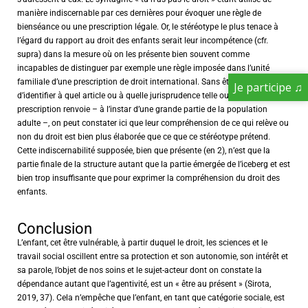
manière indiscernable par ces dernières pour évoquer une règle de
bienséance ou une prescription légale. Or, le stéréotype le plus tenace à
l’égard du rapport au droit des enfants serait leur incompétence (cfr.
supra) dans la mesure où on les présente bien souvent comme
incapables de distinguer par exemple une règle imposée dans l’unité
familiale d’une prescription de droit international. Sans être en mesure
Je participe ♫
d’identifier à quel article ou à quelle jurisprudence telle ou telle
prescription renvoie – à l’instar d’une grande partie de la population
adulte –, on peut constater ici que leur compréhension de ce qui relève ou
non du droit est bien plus élaborée que ce que ce stéréotype prétend.
Cette indiscernabilité supposée, bien que présente (en 2), n’est que la
partie finale de la structure autant que la partie émergée de l’iceberg et est
bien trop insuffisante que pour exprimer la compréhension du droit des
enfants.
Conclusion
L’enfant, cet être vulnérable, à partir duquel le droit, les sciences et le
travail social oscillent entre sa protection et son autonomie, son intérêt et
sa parole, l’objet de nos soins et le sujet-acteur dont on constate la
dépendance autant que l’agentivité, est un « être au présent » (Sirota,
2019, 37). Cela n’empêche que l’enfant, en tant que catégorie sociale, est