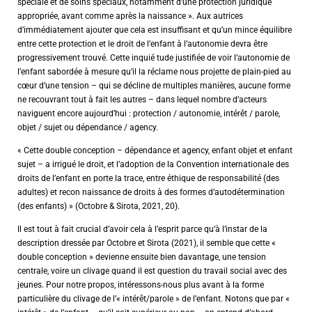
spéciale et de soins spéciaux, notamment d’une protection juridique
appropriée, avant comme après la naissance ». Aux autrices
d’immédiatement ajouter que cela est insuffisant et qu’un mince équilibre
entre cette protection et le droit de l’enfant à l’autonomie devra être
progressivement trouvé. Cette inquié tude justifiée de voir l’autonomie de
l’enfant sabordée à mesure qu’il la réclame nous projette de plain-pied au
cœur d’une tension – qui se décline de multiples manières, aucune forme
ne recouvrant tout à fait les autres – dans lequel nombre d’acteurs
naviguent encore aujourd’hui : protection / autonomie, intérêt / parole,
objet / sujet ou dépendance / agency.
« Cette double conception – dépendance et agency, enfant objet et enfant
sujet – a irrigué le droit, et l’adoption de la Convention internationale des
droits de l’enfant en porte la trace, entre éthique de responsabilité (des
adultes) et recon naissance de droits à des formes d’autodétermination
(des enfants) » (Octobre & Sirota, 2021, 20).
Il est tout à fait crucial d’avoir cela à l’esprit parce qu’à l’instar de la
description dressée par Octobre et Sirota (2021), il semble que cette «
double conception » devienne ensuite bien davantage, une tension
centrale, voire un clivage quand il est question du travail social avec des
jeunes. Pour notre propos, intéressons-nous plus avant à la forme
particulière du clivage de l’« intérêt/parole » de l’enfant. Notons que par «