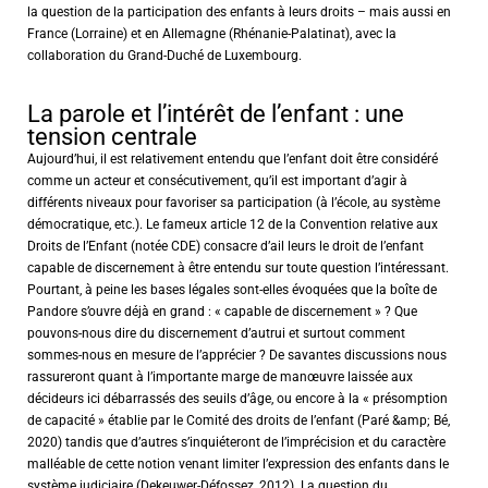
la question de la participation des enfants à leurs droits – mais aussi en
France (Lorraine) et en Allemagne (Rhénanie-Palatinat), avec la
collaboration du Grand-Duché de Luxembourg.
La parole et l’intérêt de l’enfant : une
tension centrale
Aujourd’hui, il est relativement entendu que l’enfant doit être considéré
comme un acteur et consécutivement, qu’il est important d’agir à
différents niveaux pour favoriser sa participation (à l’école, au système
démocratique, etc.). Le fameux article 12 de la Convention relative aux
Droits de l’Enfant (notée CDE) consacre d’ail leurs le droit de l’enfant
capable de discernement à être entendu sur toute question l’intéressant.
Pourtant, à peine les bases légales sont-elles évoquées que la boîte de
Pandore s’ouvre déjà en grand : « capable de discernement » ? Que
pouvons-nous dire du discernement d’autrui et surtout comment
sommes-nous en mesure de l’apprécier ? De savantes discussions nous
rassureront quant à l’importante marge de manœuvre laissée aux
décideurs ici débarrassés des seuils d’âge, ou encore à la « présomption
de capacité » établie par le Comité des droits de l’enfant (Paré &amp; Bé,
2020) tandis que d’autres s’inquiéteront de l’imprécision et du caractère
malléable de cette notion venant limiter l’expression des enfants dans le
système judiciaire (Dekeuwer-Défossez, 2012). La question du