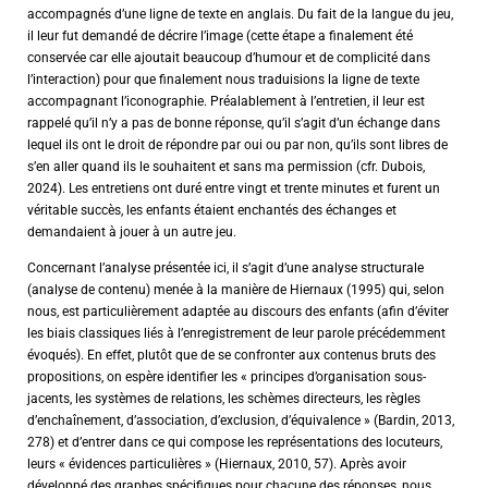
accompagnés d’une ligne de texte en anglais. Du fait de la langue du jeu,
il leur fut demandé de décrire l’image (cette étape a finalement été
conservée car elle ajoutait beaucoup d’humour et de complicité dans
l’interaction) pour que finalement nous traduisions la ligne de texte
accompagnant l’iconographie. Préalablement à l’entretien, il leur est
rappelé qu’il n’y a pas de bonne réponse, qu’il s’agit d’un échange dans
lequel ils ont le droit de répondre par oui ou par non, qu’ils sont libres de
s’en aller quand ils le souhaitent et sans ma permission (cfr. Dubois,
2024). Les entretiens ont duré entre vingt et trente minutes et furent un
véritable succès, les enfants étaient enchantés des échanges et
demandaient à jouer à un autre jeu.
Concernant l’analyse présentée ici, il s’agit d’une analyse structurale
(analyse de contenu) menée à la manière de Hiernaux (1995) qui, selon
nous, est particulièrement adaptée au discours des enfants (afin d’éviter
les biais classiques liés à l’enregistrement de leur parole précédemment
évoqués). En effet, plutôt que de se confronter aux contenus bruts des
propositions, on espère identifier les « principes d’organisation sous-
jacents, les systèmes de relations, les schèmes directeurs, les règles
d’enchaînement, d’association, d’exclusion, d’équivalence » (Bardin, 2013,
278) et d’entrer dans ce qui compose les représentations des locuteurs,
leurs « évidences particulières » (Hiernaux, 2010, 57). Après avoir
développé des graphes spécifiques pour chacune des réponses, nous