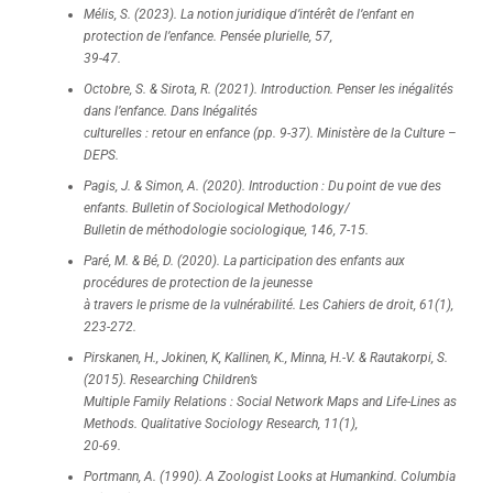
Mélis, S. (2023). La notion juridique d’intérêt de l’enfant en
protection de l’enfance. Pensée plurielle, 57,
39-47.
Octobre, S. & Sirota, R. (2021). Introduction. Penser les inégalités
dans l’enfance. Dans Inégalités
culturelles : retour en enfance (pp. 9-37). Ministère de la Culture –
DEPS.
Pagis, J. & Simon, A. (2020). Introduction : Du point de vue des
enfants. Bulletin of Sociological Methodology/
Bulletin de méthodologie sociologique, 146, 7-15.
Paré, M. & Bé, D. (2020). La participation des enfants aux
procédures de protection de la jeunesse
à travers le prisme de la vulnérabilité. Les Cahiers de droit, 61(1),
223-272.
Pirskanen, H., Jokinen, K, Kallinen, K., Minna, H.-V. & Rautakorpi, S.
(2015). Researching Children’s
Multiple Family Relations : Social Network Maps and Life-Lines as
Methods. Qualitative Sociology Research, 11(1),
20-69.
Portmann, A. (1990). A Zoologist Looks at Humankind. Columbia