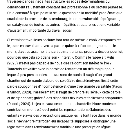
traversée par des inégalités structurelles et des déterminations qui
demandent l’ajustement constant des professionnels du secteur jeunesse.
On a constaté à quel point la seule question de la mobilité, problématique
cruciale de la province de Luxembourg, était une vulnérabilité prégnante,
un catalyseur de toutes les autres inégalités structurelles et une variable
d’ajustement importante du travail social.
Si certains travailleurs sociaux font tout de même le choix d’empouvoirer
le jeune en travaillant avec sa parole quitte à « l’accompagner dans le
mur », d’autres assument la part de maltraitance propre à décider pour lui,
pour peu que cela soit dans son « intérêt ». Comme le rappelait Mélis
(2023), n’est-il pas capable de nous dire ce dont son intérêt relève ?
Toutefois, travailler avec la parole de l’enfant est un défi majeur pour
lequel à peu près tous les acteurs sont démunis. Il s’agit d’un grand
chantier, qui demande d’abord de se défaire des stéréotypes liés à cette
parole soupçonnée d’incompétence et d’une trop grande versatilité (Pagis
& Simon, 2020). Parallèlement, il s’agit de prendre au sérieux cette parole
et de s’y adapter, grâce à des dispositifs flexibles et facilement adaptables
(Dubois, 2024). Le jeu en vaut cependant la chandelle. Notre modeste
contribution montre à quel point les représentations élaborées des
enfants vis-à-vis des prescriptions auxquelles ils font face dans le monde
social viennent réinterroger leur incapacité supposée à distinguer une
règle tacite dans l’environnement familial d’une prescription légale.