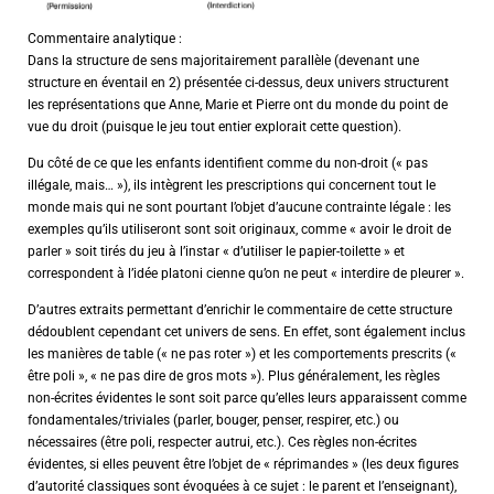
Commentaire analytique :
Dans la structure de sens majoritairement parallèle (devenant une
structure en éventail en 2) présentée ci-dessus, deux univers structurent
les représentations que Anne, Marie et Pierre ont du monde du point de
vue du droit (puisque le jeu tout entier explorait cette question).
Du côté de ce que les enfants identifient comme du non-droit (« pas
illégale, mais… »), ils intègrent les prescriptions qui concernent tout le
monde mais qui ne sont pourtant l’objet d’aucune contrainte légale : les
exemples qu’ils utiliseront sont soit originaux, comme « avoir le droit de
parler » soit tirés du jeu à l’instar « d’utiliser le papier-toilette » et
correspondent à l’idée platoni cienne qu’on ne peut « interdire de pleurer ».
D’autres extraits permettant d’enrichir le commentaire de cette structure
dédoublent cependant cet univers de sens. En effet, sont également inclus
les manières de table (« ne pas roter ») et les comportements prescrits («
être poli », « ne pas dire de gros mots »). Plus généralement, les règles
non-écrites évidentes le sont soit parce qu’elles leurs apparaissent comme
fondamentales/triviales (parler, bouger, penser, respirer, etc.) ou
nécessaires (être poli, respecter autrui, etc.). Ces règles non-écrites
évidentes, si elles peuvent être l’objet de « réprimandes » (les deux figures
d’autorité classiques sont évoquées à ce sujet : le parent et l’enseignant),