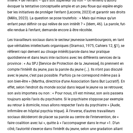
intérêt » de l’enfant – qu’il soit supérieur ou non – on entend d’abord
évoquer la tentative conceptuelle ample et un peu floue qui espère englo
ber les initiatives de protéger l’enfant (Leconte, 2023) et garantir ses droits
(Mélis, 2023). La question se pose toutefois : « Mais qui mieux qu’un
enfant peut définir ce qui relève de son intérêt ? » (Idem, 46). La parole, fut-
elle rendue à l’enfant, demande encore à être récoltée.
Les travailleurs sociaux dans le secteur jeunesse luxembourgeois, en tant
que véritables intellectuels organiques (Gramsci, 1975, Cahiers 12, §1), se
réfèrent rapi dement au clivage intérêt/parole dans leur pratique
quotidienne et dans leurs inte ractions avec les différents services de la
province : « Au SPJ [Service de Protection de la Jeunesse], ils prennent en
compte l’intérêt du jeune, pas la parole du jeune (…). Ils n’ont pas discuté
avec le jeune, c’est pas possible. Parfois ça ne correspond même pas à
son bien-être » (Martha, directrice d’une Association Sans But Lucratif). En
effet, selon l’endroit du monde social dans lequel le jeune va se retrouver,
son avis importera ou non : « Pour nous, s’il est mineur, son avis passera
toujours après l’avis du psychiatre. Si le psychiatre s’oppose par exemple
au retour à domicile, nous allons respecter l’avis du psychiatre » (Aude,
infirmière en hôpital psychia trique). À l’inverse, d’autres travailleurs
sociaux décideront de placer sa parole au centre de l’intervention, de «
faire coalition avec lui », quitte à « l’accompagner dans le mur »1. D’un
côté, l’autorité s’exerce dans l’intérêt du jeune, selon une gradation allant