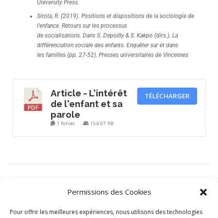
University Press.
Sirota, R. (2019). Positions et dispositions de la sociologie de
l’enfance. Retours sur les processus
de socialisations. Dans S. Depoilly & S. Kakpo (dirs.). La
différenciation sociale des enfants. Enquêter sur et dans
les familles (pp. 27-52). Presses universitaires de Vincennes
Article - L'intérêt
TÉLÉCHARGER
de l'enfant et sa
parole
1 fichier
154.67 KB
PUBLIÉ DANS
RESSOURCE
Permissions des Cookies
ÉTIQUETÉ
ANTHROPOLOGIE
,
DROITS DE L'ENFANT
,
ENFANCE
Pour offrir les meilleures expériences, nous utilisons des technologies