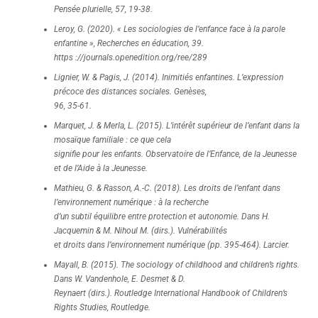
Pensée plurielle, 57, 19-38.
Leroy, G. (2020). « Les sociologies de l’enfance face à la parole
enfantine », Recherches en éducation, 39.
https ://journals.openedition.org/ree/289
Lignier, W. & Pagis, J. (2014). Inimitiés enfantines. L’expression
précoce des distances sociales. Genèses,
96, 35-61.
Marquet, J. & Merla, L. (2015). L’intérêt supérieur de l’enfant dans la
mosaïque familiale : ce que cela
signifie pour les enfants. Observatoire de l’Enfance, de la Jeunesse
et de l’Aide à la Jeunesse.
Mathieu, G. & Rasson, A.-C. (2018). Les droits de l’enfant dans
l’environnement numérique : à la recherche
d’un subtil équilibre entre protection et autonomie. Dans H.
Jacquemin & M. Nihoul M. (dirs.). Vulnérabilités
et droits dans l’environnement numérique (pp. 395-464). Larcier.
Mayall, B. (2015). The sociology of childhood and children’s rights.
Dans W. Vandenhole, E. Desmet & D.
Reynaert (dirs.). Routledge International Handbook of Children’s
Rights Studies, Routledge.