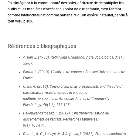
En s’intégrant à la communauté des pairs, désireuse de démultiplier les
outils et les manières d’accéder au point de vue enfantin, c’est l’enfant
comme interlocuteur et comme partenaire qu’on espère instaurer, par-delà
tout vœu pieux.
Références bibliographiques
Alalen, L. (1988). Rethinking Childhood. Acta Sociologica, 31(1),
53-67.
Bardin, L. (2013). L’analyse de contenu. Presses Universitaires de
France.
Clark, A. (2010). Young children as protagonists and the role of
participatory visual methods in engaging
multiple perspectives. American Journal of Community
Psychology, 46(1-2), 115-123.
Dekeuwer-défossez, F. (2012). L’instrumentalisation du
discernement de l’enfant. Recherches familiales,
9(1), 163-171.
Dubois, A.-C., Lahaye, M. & Aujoulat, I. (2021). From research‘on’to