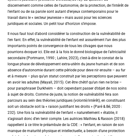
discernement comme celles de l’autonomie, de la protection, de l’intérêt de
l’enfant ou de sa parole sont autant d’enjeux contemporains pour le
travail dans le « secteur jeunesse » mais aussi pour les sciences
juridiques et sociales. Un petit tour d’horizon s’impose.
Il nous faut tout d’abord considérer la construction de la vulnérabilité de
l’en fant. En effet, la vulnérabilité de l’enfant est assurément l’un des plus
importants points de convergence de tous les clivages que nous
pourrions évoquer ici. Elle est à la fois le donné biologique de l’altricialité
secondaire (Portmann, 1990 ; Lahire, 2023), c’est-à-dire le constat de la
longue phase de développement extra-utérin du jeune humain et de son
absence d’autonomie durant cette période pour deve nir ensuite – au fur
et à mesure – plus qu’un statut construit par les perceptions que peuvent
en avoir les adultes (Mayall, 2015). Cet être chétif qu’un rien ne brise –
pour paraphraser Durkheim – doit cependant passer d’objet de nos soins
à sujet de droits. Comme de juste, la notion de vulnérabilité fera son
parcours au sein des théories juridiques (volonté/intérêt), en constituant
soit un obstacle soit la « raison justifiant les droits » (Paré & Bé, 2020 :
232). Une fois la vulnérabilité de l’enfant « naturellement » établie, il
s’agissait donc d’en tenir compte. Les autrices Mathieu & Rasson (2018)
rappellent à ce titre le préambule de la CDE : « l’enfant, en raison de son
manque de maturité physique et intellectuelle, a besoin d’une protection