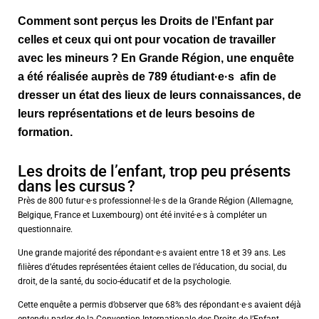
Comment sont perçus les Droits de l’Enfant par
celles et ceux qui ont pour vocation de travailler
avec
les mineurs
?
En Grande Région, une enquête
a été réalisée auprès d
e
789
étudiant
·e·
s
a
fin
de
dresser un état des lieux de
leur
s connaissances
, de
leurs représenta
tions
et de
leur
s besoins
de
form
ation
.
Les droits de l’enfant, trop peu présents
dans les cursus ?
Près de 800 futur·e·s professionnel·le·s de la Grande Région (Allemagne,
Belgique, France et Luxembourg) ont été invité·e·s à compléter un
questionnaire.
Une grande majorité des répondant·e·s avaient entre 18 et 39 ans. Les
filières d’études représentées étaient celles de l’éducation, du social, du
droit, de la santé, du socio-éducatif et de la psychologie.
Cette enquête a permis d’observer que 68% des répondant·e·s avaient déjà